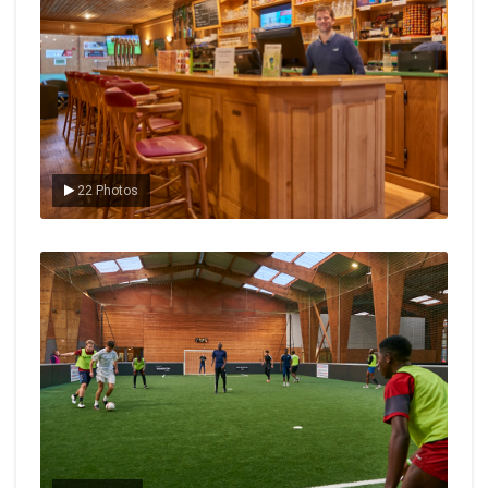
22 Photos
Le foot en salle