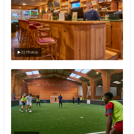
22 Photos
Le foot en salle