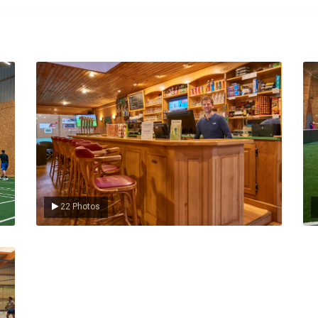
Le Club
L
22 Photos