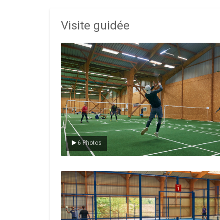
Visite guidée
Le badminton
6 Photos
Le padel