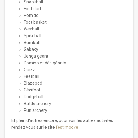
Snookball
Foot dart
Pom'do
Foot basket
Wexball
Spikeball
Bumball
Gabaky
Jenga géant
Domino et dès géants
Quizz
Feetball
Blazepod
Cécifoot
Dodgeball
Battle archery
Run archery
Et plein d'autres encore, pour voir les autres activités
rendez vous sur le site
festimoove