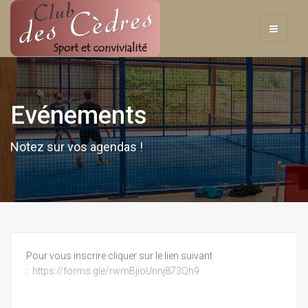
Evénements
Notez sur vos agendas !
Pour vous inscrire cliquer sur le lien suivant
:
https://forms.gle/rwmBjioUnnj873Qh9