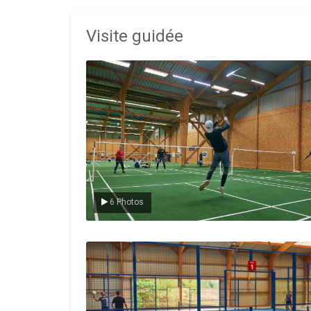
Visite guidée
Le badminton
6 Photos
Le padel