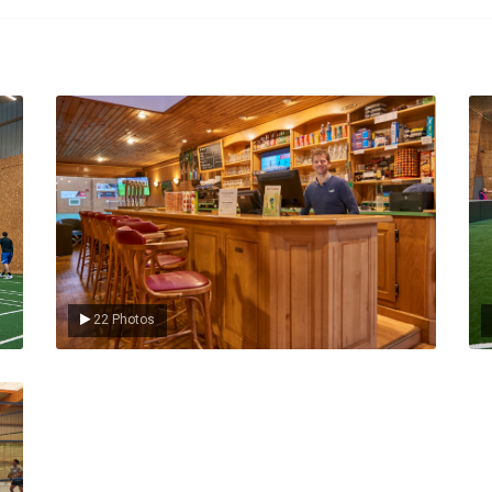
Le Club
L
22 Photos