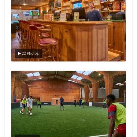
22 Photos
Le foot en salle