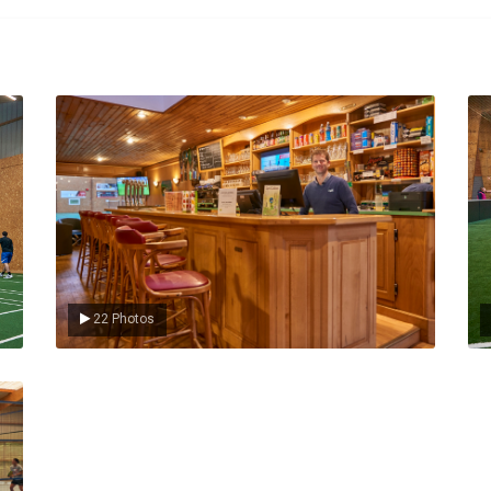
Le Club
L
22 Photos