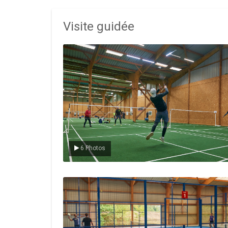
Visite guidée
Le badminton
6 Photos
Le padel