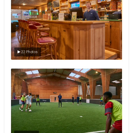
22 Photos
Le foot en salle