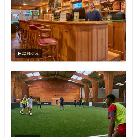
22 Photos
Le foot en salle