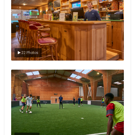
22 Photos
Le foot en salle