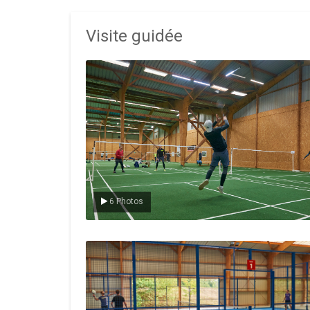
Visite guidée
Le badminton
6 Photos
Le padel