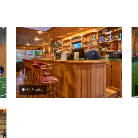
Le Club
L
22 Photos