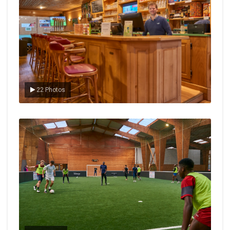
22 Photos
Le foot en salle