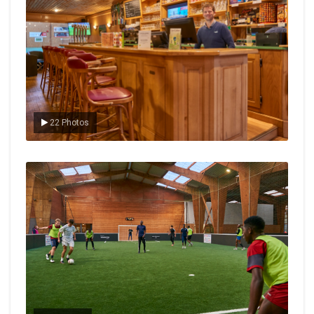
22 Photos
Le foot en salle