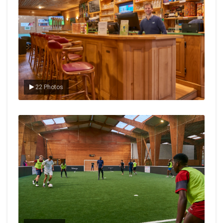
22 Photos
Le foot en salle