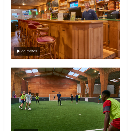
22 Photos
Le foot en salle