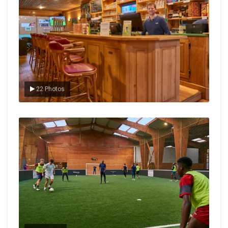
22 Photos
Le foot en salle