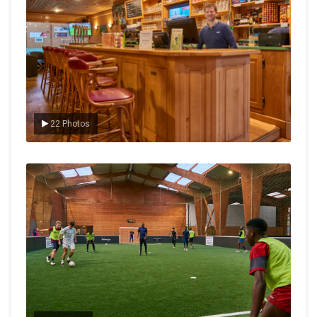
22 Photos
Le foot en salle