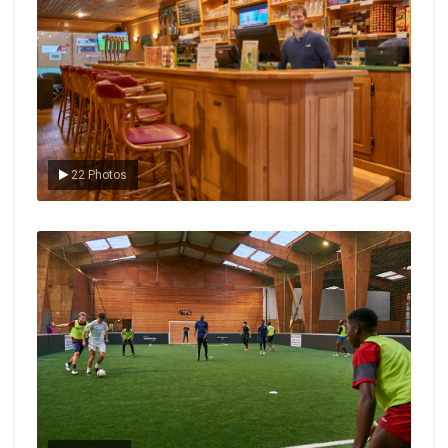
22 Photos
Le foot en salle