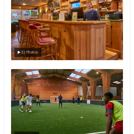
22 Photos
Le foot en salle