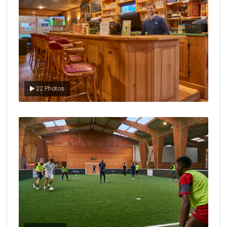
22 Photos
Le foot en salle