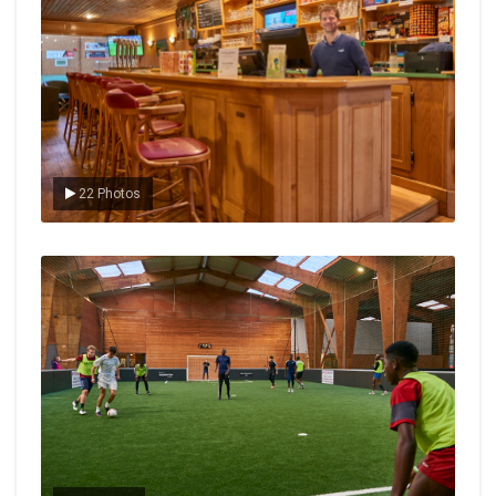
22 Photos
Le foot en salle