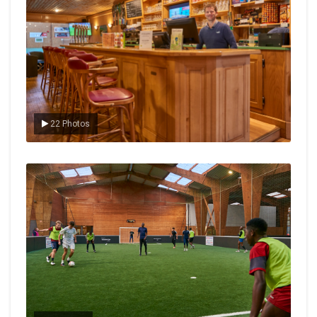
22 Photos
Le foot en salle