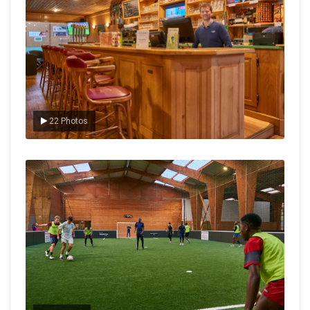
22 Photos
Le foot en salle