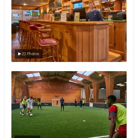
22 Photos
Le foot en salle