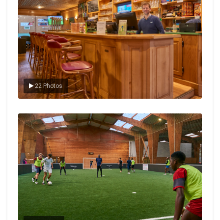
22 Photos
Le foot en salle