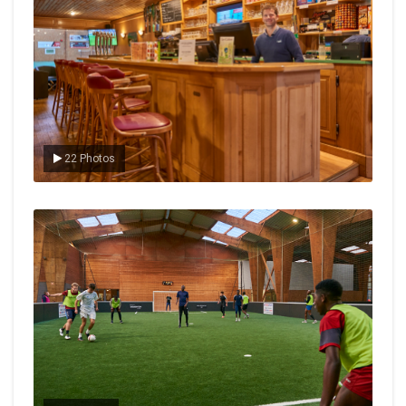
22 Photos
Le foot en salle