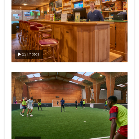
22 Photos
Le foot en salle