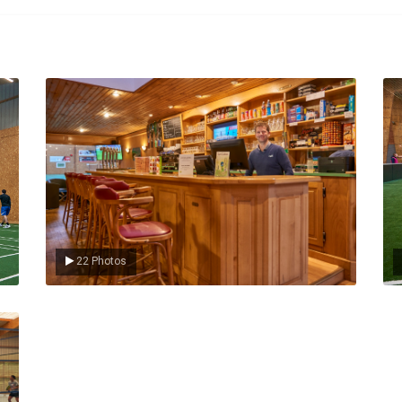
Le Club
L
22 Photos