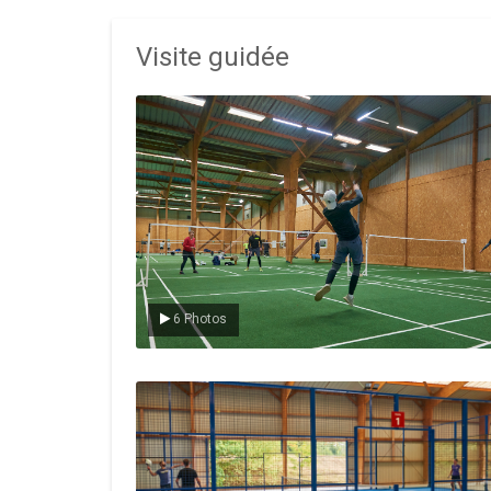
Visite guidée
Le badminton
6 Photos
Le padel