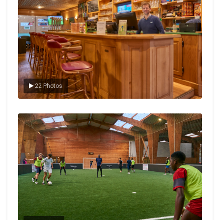
22 Photos
Le foot en salle