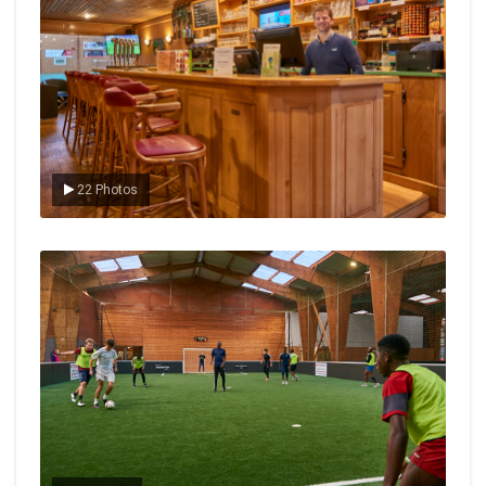
22 Photos
Le foot en salle