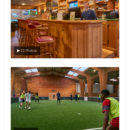
22 Photos
Le foot en salle