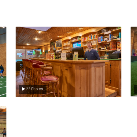
Le Club
L
22 Photos