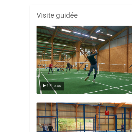
Visite guidée
Le badminton
6 Photos
Le padel