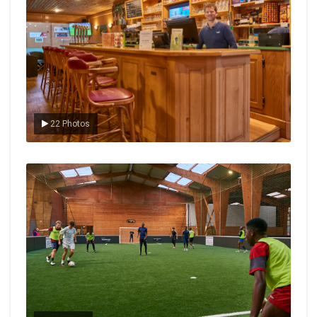
22 Photos
Le foot en salle