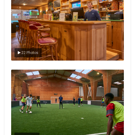
22 Photos
Le foot en salle