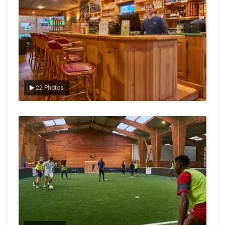
22 Photos
Le foot en salle