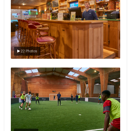
22 Photos
Le foot en salle