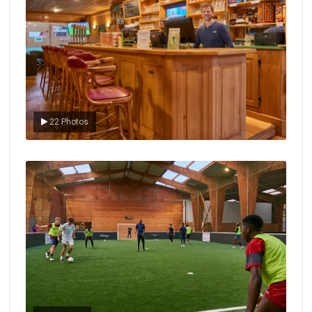
22 Photos
Le foot en salle