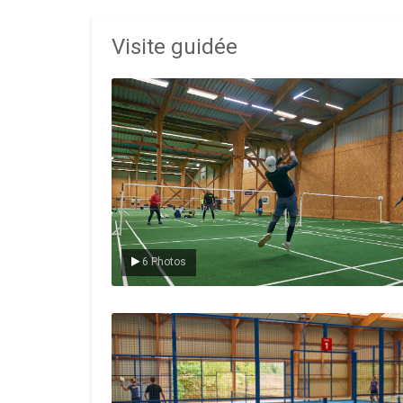
Visite guidée
Le badminton
6 Photos
Le padel