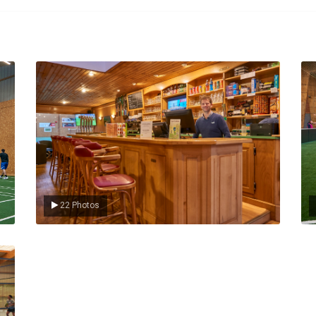
Le Club
L
22 Photos