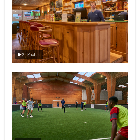
22 Photos
Le foot en salle