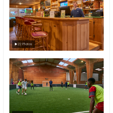
22 Photos
Le foot en salle