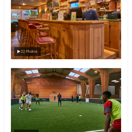
22 Photos
Le foot en salle