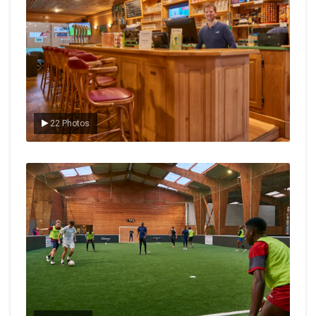
22 Photos
Le foot en salle