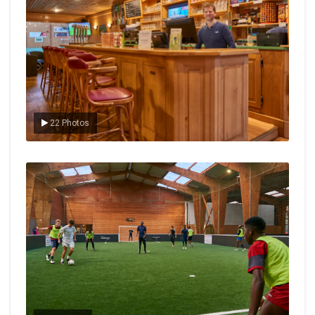
22 Photos
Le foot en salle