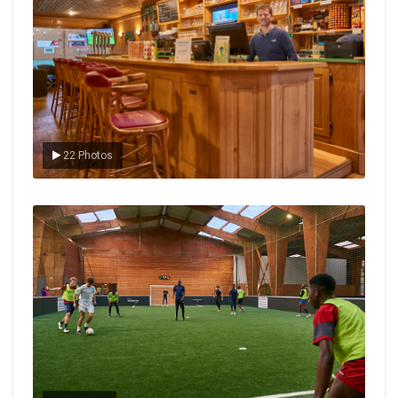
22 Photos
Le foot en salle