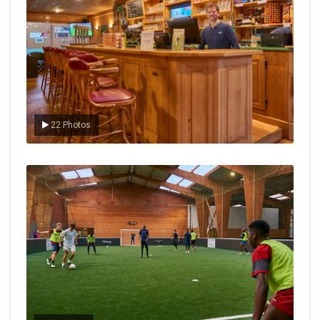
22 Photos
Le foot en salle