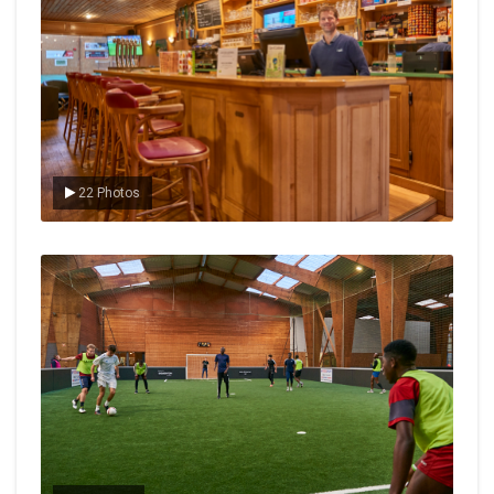
22 Photos
Le foot en salle