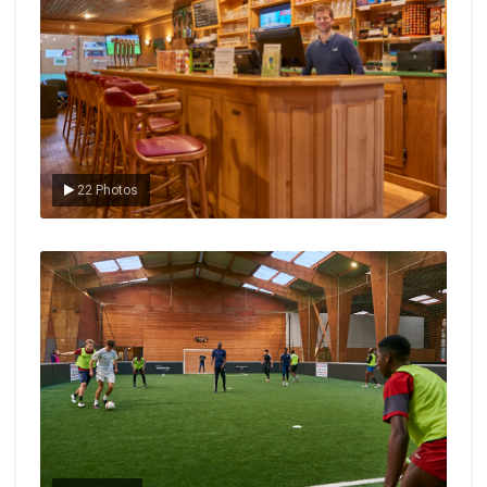
22 Photos
Le foot en salle