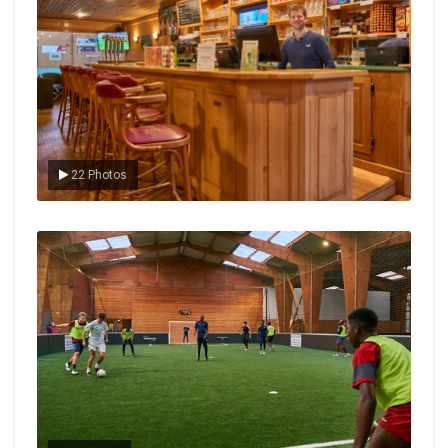
22 Photos
Le foot en salle