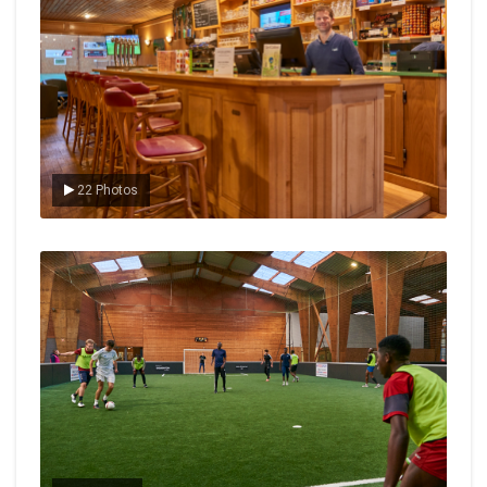
22 Photos
Le foot en salle